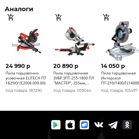
Аналоги
24 990 p
20 890 p
14 050 p
Пила торцовочно-
Пила торцовочная
Пила торцовочная
усовочная ELITECH ПТ
ЗУБР ЗПТ-255-1800 ПЛ
Интерскол
1825КУ (E2006.009.00)
"МАСТЕР", 255мм,
ПТ-210/1400Л (1400В
4800об/мин, 1800Вт
ф 210/30мм) 720.1
Код товара: 187290
Код товара: 059044
Код товара: 105497