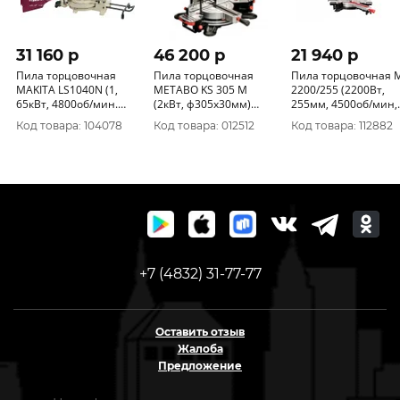
31 160 p
46 200 p
21 940 p
Пила торцовочная
Пила торцовочная
Пила торцовочная 
MAKITA LS1040N (1,
METABO KS 305 M
2200/255 (2200Вт,
65кВт, 4800об/мин.
(2кВт, ф305х30мм)
255мм, 4500об/мин,
ф255/260х30мм.
619003000
0°-45°/0°-45°)
Код товара: 104078
Код товара: 012512
Код товара: 112882
наклон 45 гр.поворот
122112200 FAVOURI
45/52гр)
+7 (4832) 31-77-77
Оставить отзыв
Жалоба
Предложение