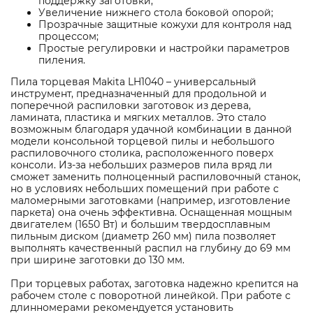
поддержку заготовки;
Увеличение нижнего стола боковой опорой;
Прозрачные защитные кожухи для контроля над
процессом;
Простые регулировки и настройки параметров
пиления.
Пила торцевая Makita LH1040 – универсальный
инструмент, предназначенный для продольной и
поперечной распиловки заготовок из дерева,
ламината, пластика и мягких металлов. Это стало
возможным благодаря удачной комбинации в данной
модели консольной торцевой пилы и небольшого
распиловочного столика, расположенного поверх
консоли. Из-за небольших размеров пила вряд ли
сможет заменить полноценный распиловочный станок,
но в условиях небольших помещений при работе с
маломерными заготовками (например, изготовление
паркета) она очень эффективна. Оснащенная мощным
двигателем (1650 Вт) и большим твердосплавным
пильным диском (диаметр 260 мм) пила позволяет
выполнять качественный распил на глубину до 69 мм
при ширине заготовки до 130 мм.
При торцевых работах, заготовка надежно крепится на
рабочем столе с поворотной линейкой. При работе с
длинномерами рекомендуется установить