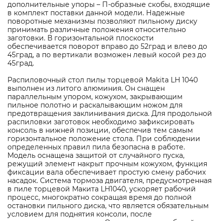
дополнительные упоры – П-образные скобы, входящие
в комплект поставки данной модели. Надежные
поворотные механизмы позволяют пильному диску
принимать различные положения относительно
заготовки. В горизонтальной плоскости
обеспечивается поворот вправо до 52град и влево до
45град, а по вертикали возможен левый косой рез до
45град.
Распиловочный стол пилы торцевой Makita LH 1040
выполнен из литого алюминия. Он снащен
параллельным упором, кожухом, закрывающим
пильное полотно и раскалывающим ножом для
предотвращения заклинивания диска. Для продольной
распиловки заготовок необходимо зафиксировать
консоль в нижней позиции, обеспечив тем самым
горизонтальное положение стола. При соблюдении
определенных правил пила безопасна в работе.
Модель оснащена защитой от случайного пуска,
режущий элемент накрыт прочным кожухом, функция
фиксации вала обеспечивает простую смену рабочих
насадок. Система тормоза двигателя, предусмотренная
в пиле торцевой Макита LH1040, ускоряет рабочий
процесс, многократно сокращая время до полной
остановки пильного диска, что является обязательным
условием для поднятия консоли, после