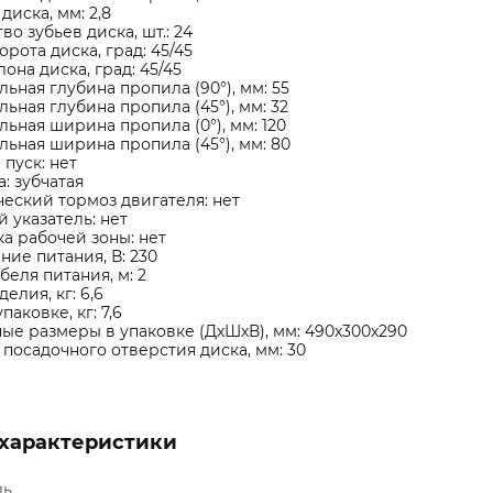
диска, мм: 2,8
во зубьев диска, шт.: 24
орота диска, град: 45/45
лона диска, град: 45/45
ьная глубина пропила (90°), мм: 55
ьная глубина пропила (45°), мм: 32
ьная ширина пропила (0°), мм: 120
ьная ширина пропила (45°), мм: 80
пуск: нет
: зубчатая
еский тормоз двигателя: нет
 указатель: нет
а рабочей зоны: нет
ие питания, В: 230
беля питания, м: 2
елия, кг: 6,6
паковке, кг: 7,6
ые размеры в упаковке (ДхШхВ), мм: 490х300х290
посадочного отверстия диска, мм: 30
характеристики
ль