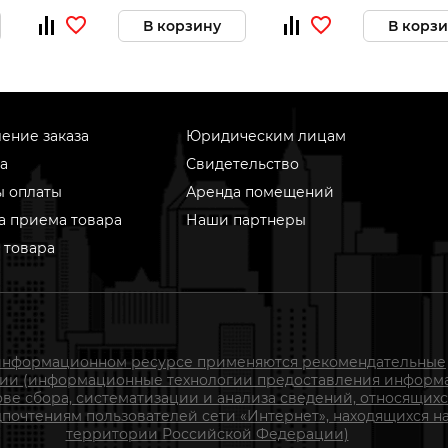
В корзину
В корз
ение заказа
Юридическим лицам
а
Свидетельство
ы оплаты
Аренда помещений
а приема товара
Наши партнеры
 товара
информационном ресурсе применяются рекомендательные
гии (информационные технологии предоставления информ
ове сбора, систематизации и анализа сведений, относящихс
почтениям пользователей сети «Интернет», находящихся н
территории Российской Федерации)