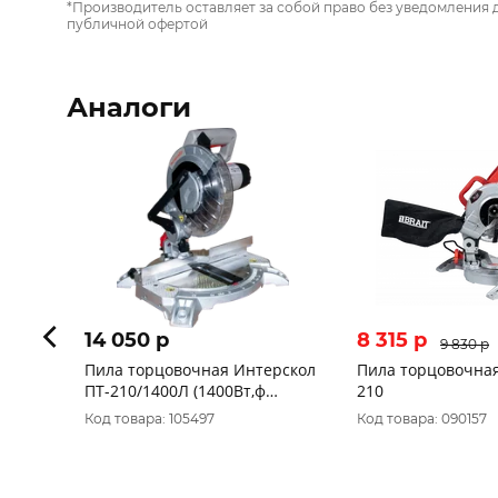
*Производитель оставляет за собой право без уведомления 
публичной офертой
Аналоги
14 050 p
8 315 p
9 830 p
Пила торцовочная Интерскол
Пила торцовочная BRAIT B
ПТ-210/1400Л (1400Вт,ф
210
210/30мм) 720.1.0.70
Код товара: 105497
Код товара: 090157