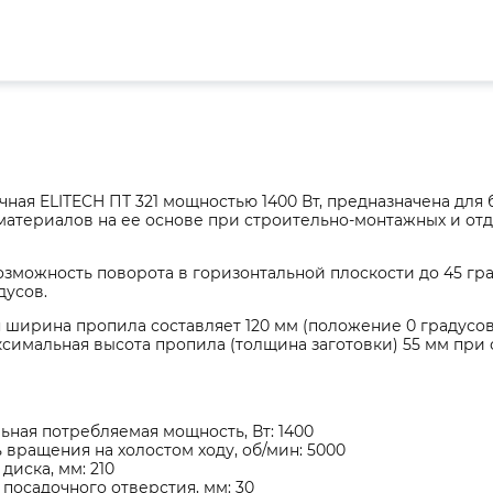
ная ELITECH ПТ 321 мощностью 1400 Вт, предназначена для 
материалов на ее основе при строительно-монтажных и отд
зможность поворота в горизонтальной плоскости до 45 гра
дусов.
ширина пропила составляет 120 мм (положение 0 градусов)
ксимальная высота пропила (толщина заготовки) 55 мм при 
ная потребляемая мощность, Вт: 1400
 вращения на холостом ходу, об/мин: 5000
диска, мм: 210
посадочного отверстия, мм: 30