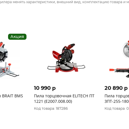
дилера менять характеристики, внешний вид, комплектацию товара и м
Акция
10 990 p
20 890 p
MS
Пила торцовочная ELITECH ПТ
Пила торцо
1221 (E2007.008.00)
ЗПТ-255-18
"МАСТЕР",25
Код товара: 187286
Код товара: 
мин,1800Вт