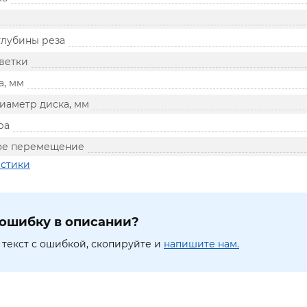
глубины реза
ветки
а, мм
иаметр диска, мм
ра
ое перемещение
истики
ошибку в описании?
текст с ошибкой, скопируйте и
напишите нам.