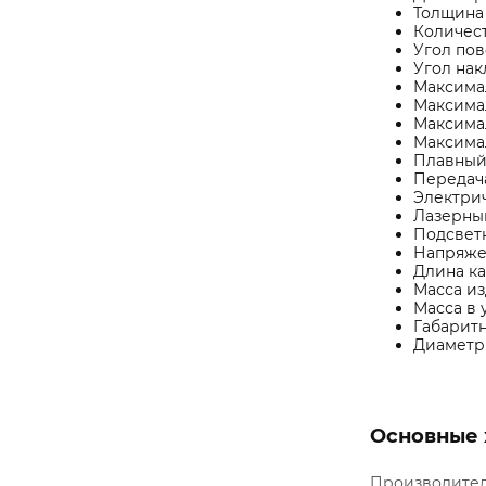
Толщина 
Количест
Угол пов
Угол нак
Максимал
Максимал
Максимал
Максимал
Плавный 
Передача
Электрич
Лазерный
Подсветк
Напряжен
Длина ка
Масса изд
Масса в у
Габаритн
Диаметр 
Основные 
Производите