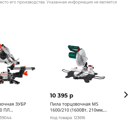
есто его производства. Указанная информация не является
10 395 p
10 3
вочная ЗУБР
Пила торцовочная MS
Пила 
00 ПЛ
1600/210 (1600Вт, 210мм,
ПТД-1,
5мм,4800об/
4500об/мин, 60х120мм)
мин,ф
059044
Код товара: 123616
Код то
FAVOURITE 122101600
есть,
10062