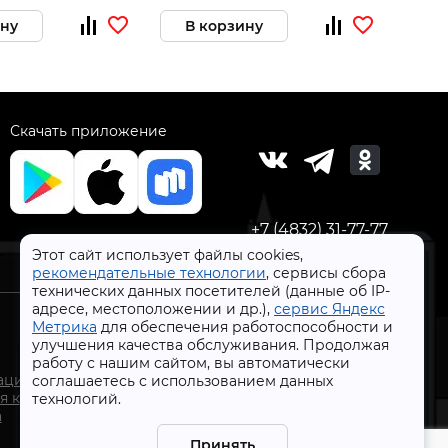
ину
В корзину
В 
Скачать приложение
+7 (4832) 31-77-77
Этот сайт использует файлы cookies,
рекомендательные технологии
, сервисы сбора
технических данных посетителей (данные об IP-
адресе, местоположении и др.),
сервис Яндекс
Метрика
для обеспечения работоспособности и
улучшения качества обслуживания. Продолжая
работу с нашим сайтом, вы автоматически
СтройлоН 1998-2026 г.
ации
соглашаетесь с использованием данных
Публичная оферта
я к
технологий.
Обработка персональных данных
а
Политика конфиденциальности сервисов Яндекс
Принять