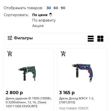
Отображать товаров:
30
60
90
Сортировать:
По цене
По алфавиту
Акция
Фильтры
2 800 p
3 165 p
Дрель ударная ID 1000 (1000Вт,
Дрель Диолд МЭСУ- 1-2,
0-3200об/мин, 13, 16, 25мм)
[10012016]
103111000 FAVOURITE
Код товара: 028231