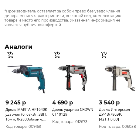
*Производитель оставляет за собой право без уведомления
дилера менять характеристики, внешний вид, комплектацию
товара и место его производства. Указанная информация не
является публичной офертой
Аналоги
9 245 p
4 690 p
3 540 p
Дрель MAKITA HP1640K
Дрель ударная CROWN
Дрель Интерскол
ударная (0, 68кВт, ЗВП,
CT10129
ДУ-13/780ЭР,
16мм, 0-2800об/мин,
[421.1.0.00]
Код товара: 012673
кейс)
Код товара: 009169
Код товара: 006038