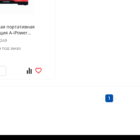
ная портативная
ция A-iPower
8249
 под заказ
1