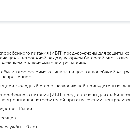
сперебойного питания (ИБП) предназначены для защиты к
снащены встроенной аккумуляторной батареей, что позвол
 внезапном отключении электропитания.
абилизатор релейного типа защищает от колебаний напряж
 напряжением.
кцией «холодный старт», позволяющей принудительно вклю
сперебойного питания (ИБП) предназначены для стабилиза
электропитания потребителей при отключении централизо
одства - Китай.
месяцев.
к службы - 10 лет.