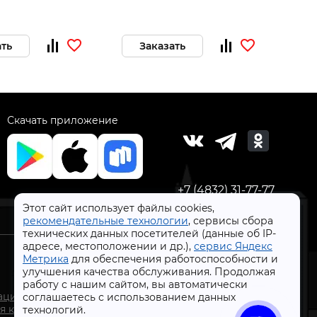
ать
Заказать
Скачать приложение
+7 (4832) 31-77-77
Этот сайт использует файлы cookies,
рекомендательные технологии
, сервисы сбора
технических данных посетителей (данные об IP-
адресе, местоположении и др.),
сервис Яндекс
Метрика
для обеспечения работоспособности и
улучшения качества обслуживания. Продолжая
работу с нашим сайтом, вы автоматически
СтройлоН 1998-2026 г.
ации
соглашаетесь с использованием данных
Публичная оферта
я к
технологий.