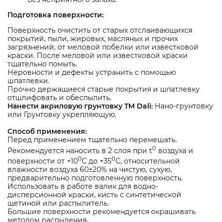
Подготовка поверхности:
Поверхность очистить от старых отслаивающихся
покрытий, пыли, жировых, масляных и прочих
загрязнений, от меловой побелки или известковой
краски. После меловой или известковой краски
тщательно помыть.
Неровности и дефекты устранить с помощью
шпатлевки.
Прочно держащиеся старые покрытия и шпатлевку
отшлифовать и обеспылить.
Нанести акриловую грунтовку TM Dali:
Нано-грунтовку
или Грунтовку укрепляющую.
Способ применения:
Перед применением тщательно перемешать.
0
Рекомендуется наносить в 2 слоя при t
воздуха и
0
0
поверхности от +10
С до +35
С, относительной
влажности воздуха 60±20% на чистую, сухую,
предварительно подготовленную поверхность.
Использовать в работе валик для водно-
дисперсионной краски, кисть с синтетической
щетиной или распылитель.
Большие поверхности рекомендуется окрашивать
методом распыления.