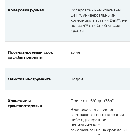
Колеровка ручная
Колеровочными красками
Dali™; универсальными
колерными пастами Dali™, не
более 4% от общей массы
краски
Прогнозируемый срок
25 лет
службы покрытия
Очистка инструмента
Водой
Хранение и
При t° от +5°С до +35°С.
транспортировка
Выдерживает 5 циклов
замораживания-оттаивания
либо однократное
нециклическое
замораживание на срок до 30