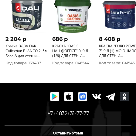
2 204 p
686 p
8 408 p
Краска ВДВА Dali
КРАСКА "OASIS
КРАСКА "EURO POWE
Collection BLANCO 2, 5л
HALL@OFFICE" 0, 9 Л
7" 9 Л (1) МОЮЩАЯСЯ
База А для стен и
(1/6) ДЛЯ СТЕН И
ДЛЯ СТЕН И
потолков
ПОТОЛКОВ
ПОТОЛКОВ
Код товара: 139487
Код товара: 046544
Код товара: 041545
УСТОЙЧИВАЯ К
"ТИККУРИЛА"
МЫТЬЮ "FINNCOLOR"
+7 (4832) 31-77-77
Оставить отзыв