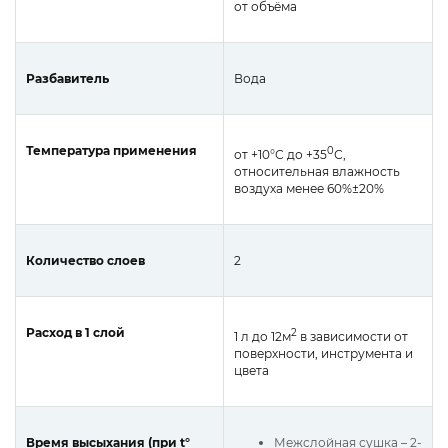
от объёма
Разбавитель
Вода
Температура применения
0
от +10°С до +35
С,
относительная влажность
воздуха менее 60%±20%
Количество слоев
2
Расход в 1 слой
2
1 л до 12м
в зависимости от
поверхности, инструмента и
цвета
Время высыхания (при t°
Межслойная сушка – 2-