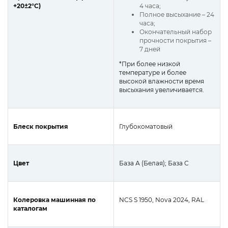
+20±2°C)
4 часа;
Полное высыхание – 24
часа;
Окончательный набор
прочности покрытия –
7 дней
*При более низкой
температуре и более
высокой влажности время
высыхания увеличивается.
Блеск покрытия
Глубокоматовый
Цвет
База А (Белая); База С
Колеровка машинная по
NCS S 1950, Nova 2024, RAL
каталогам