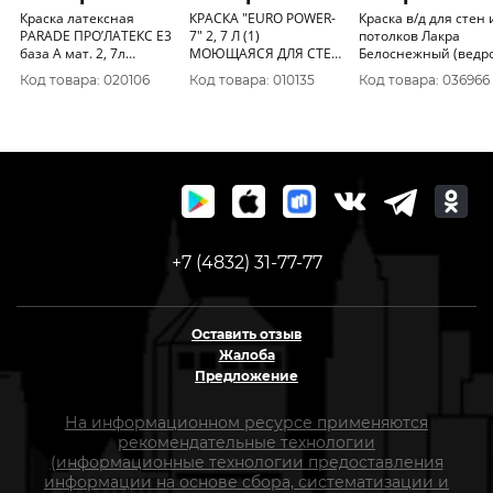
Краска латексная
КРАСКА "EURO POWER-
Краска в/д для стен 
PARADE ПРО’ЛАТЕКС Е3
7" 2, 7 Л (1)
потолков Лакра
база А мат. 2, 7л
МОЮЩАЯСЯ ДЛЯ СТЕН
Белоснежный (ведр
Россия
И ПОТОЛКОВ
3кг Л-С
Код товара: 020106
Код товара: 010135
Код товара: 036966
"ТИККУРИЛА"
+7 (4832) 31-77-77
Оставить отзыв
Жалоба
Предложение
На информационном ресурсе применяются
рекомендательные технологии
(информационные технологии предоставления
информации на основе сбора, систематизации и