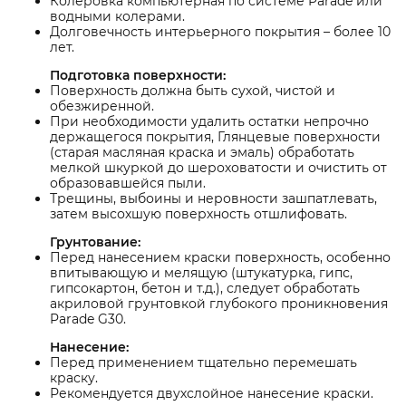
Колеровка компьютерная по системе Parade или
водными колерами.
Долговечность интерьерного покрытия – более 10
лет.
Подготовка поверхности:
Поверхность должна быть сухой, чистой и
обезжиренной.
При необходимости удалить остатки непрочно
держащегося покрытия, Глянцевые поверхности
(старая масляная краска и эмаль) обработать
мелкой шкуркой до шероховатости и очистить от
образовавшейся пыли.
Трещины, выбоины и неровности зашпатлевать,
затем высохшую поверхность отшлифовать.
Грунтование:
Перед нанесением краски поверхность, особенно
впитывающую и мелящую (штукатурка, гипс,
гипсокартон, бетон и т.д.), следует обработать
акриловой грунтовкой глубокого проникновения
Parade G30.
Нанесение:
Перед применением тщательно перемешать
краску.
Рекомендуется двухслойное нанесение краски.