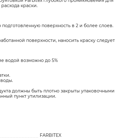
рунтовкой Farbitex глубокого проникновения для
расхода краски.
 подготовленную поверхность в 2 и более слоев.
аботанной поверхности, наносить краску следует
ие водой возможно до 5%
тки.
воды.
одукта должны быть плотно закрыты упаковочными
нный пункт утилизации.
FARBITEX