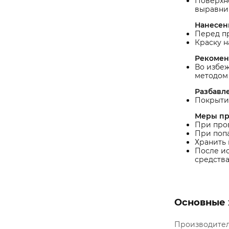
Поверхно
выравни
Нанесен
Перед п
Краску н
Рекомен
Во избеж
методом 
Разбавл
Покрытие
Меры пр
При пров
При поп
Хранить 
После ис
средства
Основные 
Производите