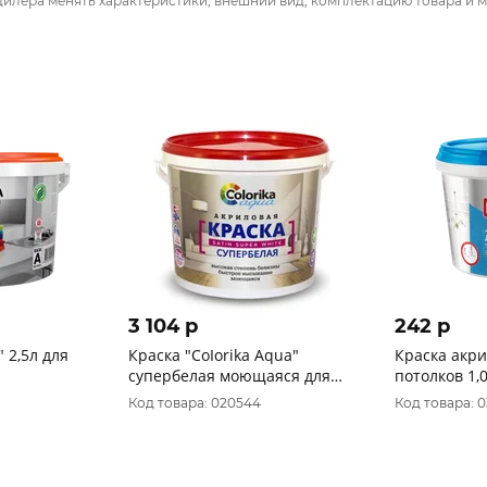
дилера менять характеристики, внешний вид, комплектацию товара и м
3 104 p
242 p
 2,5л для
Краска "CoIorika Aqua"
Краска акри
супербелая моющаяся для
потолков 1,
внутренних работ 14кг
Код товара: 020544
Код товара: 