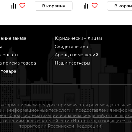
В корзину
В корз
ение заказа
Юридическим лицам
а
Свидетельство
ы оплаты
Аренда помещений
а приема товара
Наши партнеры
 товара
информационном ресурсе применяются рекомендательные
гии (информационные технологии предоставления информ
ове сбора, систематизации и анализа сведений, относящихс
почтениям пользователей сети «Интернет», находящихся н
территории Российской Федерации)