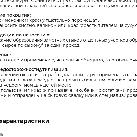
сть ошкурить, очистить от пыли, загрунтовать акриловой г
вания впитывающей способности основания и уменьшения 
ие покрытия:
рименением краску тщательно перемешать.
аносить кистью, валиком или краскораспылителем на сухую
дации по нанесению:
ание образования заметных стыков отдельных участков обр
"сырое по сырому" за один проход.
ение:
 готово к применению, но если необходимо, то разбавлен
едосторожности,утилизация:
едении окрасочных работ для защиты рук применять перча
адании в глаза немедленно промыть большим количеством 
в недоступном для детей месте.
пользования краски по назначению, банки с остатками пр
ми и отправлены на бытовую свалку или в специализирова
характеристики
ль