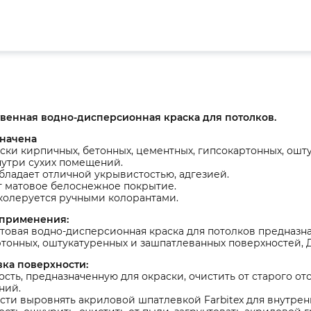
венная водно-дисперсионная краска для потолков.
начена
ски кирпичных, бетонных, цементных, гипсокартонных, ош
нутри сухих помещений.
бладает отличной укрывистостью, адгезией.
т матовое белоснежное покрытие.
колеруется ручными колорантами.
 применения:
товая водно-дисперсионная краска для потолков предназна
тонных, оштукатуренных и зашпатлеванных поверхностей, 
вка поверхности:
сть, предназначенную для окраски, очистить от старого о
ний.
ти выровнять акриловой шпатлевкой Farbitex для внутренн