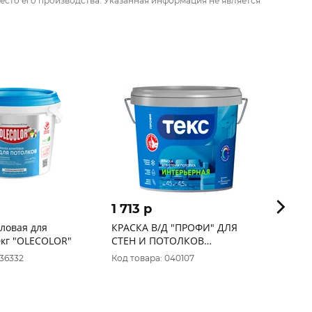
есто его производства. Указанная информация не является
1 713 p
1 53
ловая для
КРАСКА В/Д "ПРОФИ" ДЛЯ
Краска
0кг "OLECOLOR"
СТЕН И ПОТОЛКОВ
потол
ИНТЕРЬЕРНАЯ БАЗА А 4,5 Л (1)
14кг Л
036332
Код товара: 040107
Код то
ТЕКС