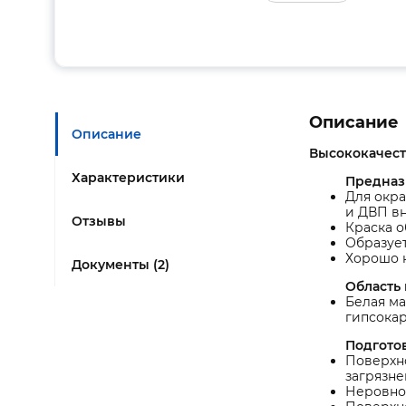
Описание
Описание
Высококачест
Характеристики
Предназ
Для окра
и ДВП в
Отзывы
Краска о
Образуе
Хорошо 
Документы (2)
Область
Белая ма
гипсокар
Подгото
Поверхно
загрязне
Неровнос