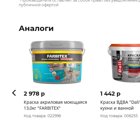
*Производитель оставляет за собой право без уведомления 
публичной офертой
Аналоги
2 978 p
1 442 p
Краска акриловая моющаяся
Краска ВДВА "Dаli"
13,0кг "FARBITEX"
кухни и ванной
Код товара: 022996
Код товара: 006255