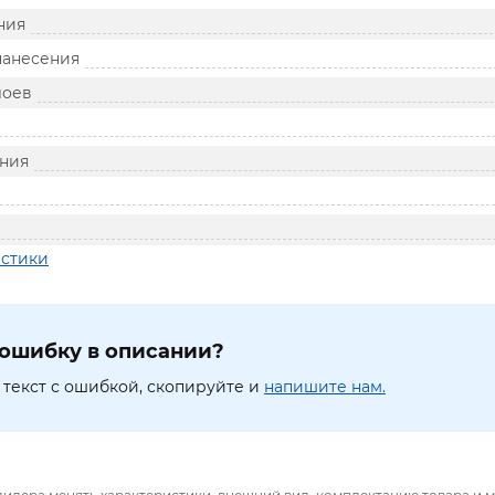
ния
нанесения
лоев
ния
истики
ошибку в описании?
текст с ошибкой, скопируйте и
напишите нам.