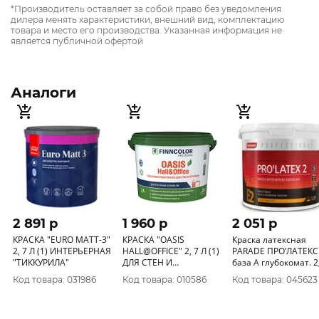
*Производитель оставляет за собой право без уведомления
дилера менять характеристики, внешний вид, комплектацию
товара и место его производства. Указанная информация не
является публичной офертой
Аналоги
2 891 p
1 960 p
2 051 p
КРАСКА "EURO MATT-3"
КРАСКА "OASIS
Краска латексная
2, 7 Л (1) ИНТЕРЬЕРНАЯ
HALL@OFFICE" 2, 7 Л (1)
PARADE ПРО’ЛАТЕКС
"ТИККУРИЛА"
ДЛЯ СТЕН И
база А глубокомат. 2
ПОТОЛКОВ
7л Россия
Код товара: 031986
Код товара: 010586
Код товара: 045623
УСТОЙЧИВАЯ К
МЫТЬЮ " FINNCOLOR"