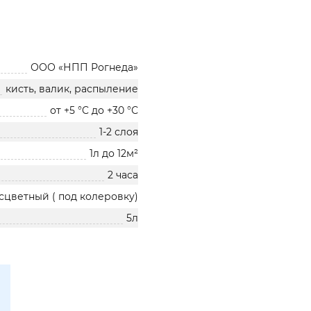
ООО «НПП Рогнеда»
кисть, валик, распыление
от +5 °C до +30 °С
1-2 слоя
1л до 12м²
2 часа
сцветный ( под колеровку)
5л