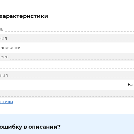
характеристики
ль
ния
нанесения
лоев
ния
Бе
истики
ошибку в описании?