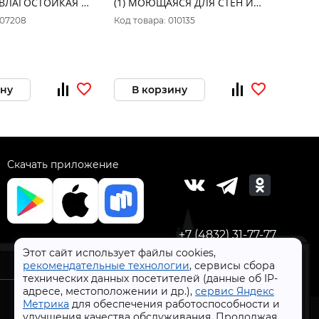
ВЛАГОСТОЙКАЯ 7
(1) МОЮЩАЯСЯ ДЛЯ СТЕН И
Идеал
ПОТОЛКОВ "ТИККУРИЛА"
матов
007208
Код товара: 010135
Код то
ину
В корзину
В 
Скачать приложение
+7 (4832) 31-77-77
Этот сайт использует файлы cookies,
рекомендательные технологии
, сервисы сбора
технических данных посетителей (данные об IP-
адресе, местоположении и др.),
сервис Яндекс
Метрика
для обеспечения работоспособности и
улучшения качества обслуживания. Продолжая