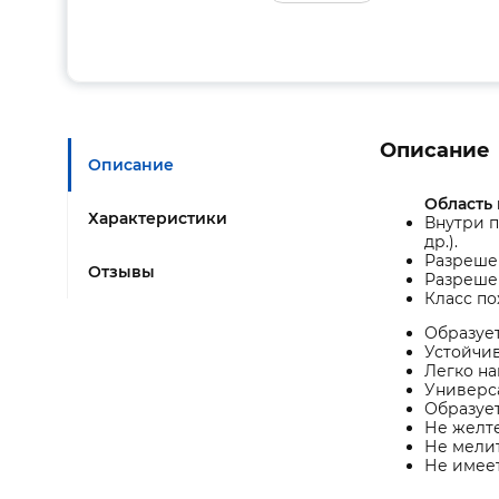
Описание
Описание
Область
Характеристики
Внутри п
др.).
Разрешен
Отзывы
Разреше
Класс по
Образует
Устойчив
Легко на
Универса
Образуе
Не желте
Не мелит
Не имеет