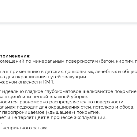
 применения:
омещений по минеральным поверхностям (бетон, кирпич, ги
а к применению в детских, дошкольных, лечебных и обще
на для окрашивания путей эвакуации.
жарной опасности КМ 1.
 идеально гладкое глубокоматовое шелковистое покрытие
а к сухой или легкой влажной уборке.
носится, равномерно распределяется по поверхности.
льная: подходит для окрашивания стен, потолков и обоев.
т паропроницаемое («дышащее») покрытие.
ет и не теряет цвет в процессе эксплуатации.
.
 неприятного запаха.