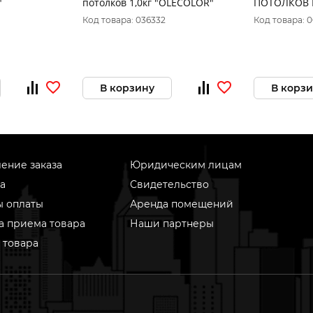
"
потолков 1,0кг "OLECOLOR"
ПОТОЛКОВ 
КГ (1) ТЕКС
Код товара: 036332
Код товара: 
В корзину
В корз
ение заказа
Юридическим лицам
а
Свидетельство
ы оплаты
Аренда помещений
а приема товара
Наши партнеры
 товара