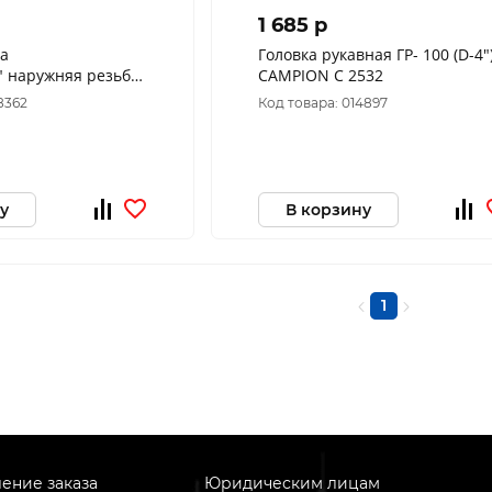
1 685 p
та
Головка рукавная ГР- 100 (D-4"
" наружняя резьба
CAMPION C 2532
52/2" 66M
8362
Код товара: 014897
Метабо
у
В корзину
1
ение заказа
Юридическим лицам