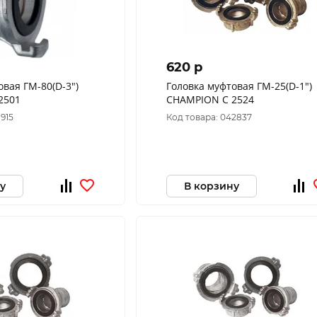
620 p
овая ГМ-80(D-3")
Головка муфтовая ГМ-25(D-1")
2501
CHAMPION C 2524
1915
Код товара: 042837
у
В корзину