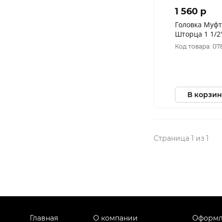
1 560 p
Головка Муф
Шторца 1 1/2
С=2х1 1/2 C 
Код товара: 07
0903061375 
В корзин
Страница 1 из 1
Главная
О компании
Оформл