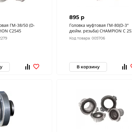
895 p
овая ГМ-38/50 (D-
Головка муфтовая ГМ-80(D-3"
PION C2545
дюйм. резьба) CHAMPION C 25
2279
Код товара: 005706
у
В корзину