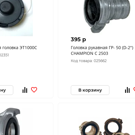
395 p
 головка ЭТ1000С
Головка рукавная ГР- 50 (D-2")
CHAMPION C 2503
02351
Код товара: 025662
ину
В корзину