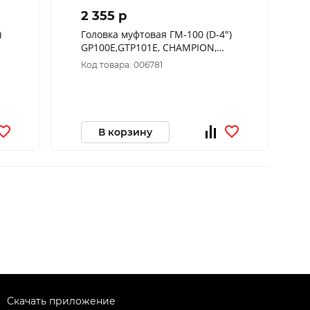
2 355 p
)
Головка муфтовая ГМ-100 (D-4")
GP100E,GTP101E, CHAMPION,
РОССИЯ, C2548
Код товара: 006781
В корзину
Скачать приложение