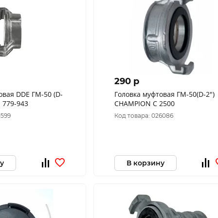
290 p
овая DDE ГМ-50 (D-
Головка муфтовая ГМ-50(D-2")
 779-943
CHAMPION C 2500
0599
Код товара: 026086
у
В корзину