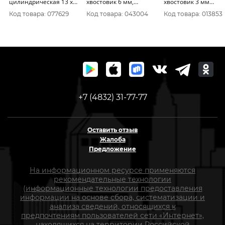
цилиндрическая 13 х
хвостовик 6 мм,
хвостовик 3 мм
28 мм, хвост 6 мм,
цилиндр со скосом 18
36460М
Код товара: 077629
Код товара: 043004
Код товара: 013853
блистер 648-328
х 27
+7 (4832) 31-77-77
Оставить отзыв
Жалоба
Предложение
На информационном ресурсе применяются
рекомендательные технологии
(информационные технологии предоставления
информации на основе сбора, систематизации и
анализа сведений, относящихся к
предпочтениям пользователей сети «Интернет»,
находящихся на территории Российской