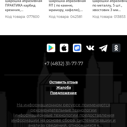
Шарошка абразивная
Шарошка абразивная
Шарошки абразивн
ПРАКТИКА карбид
FIT ( по камню,
по металлу, 5 шт.,
кремния,
мрамору, кафелю),
хвостовик 3 мм
закругленная 25х25
хвостовик 6 мм, конус
36460М
Код товара: 077600
Код товара: 042581
Код товара: 013853
мм, хвост 6 мм,
с за
блистер 641-312
+7 (4832) 31-77-77
Оставить отзыв
Жалоба
Предложение
На информационном ресурсе применяются
рекомендательные технологии
(информационные технологии предоставления
информации на основе сбора, систематизации и
анализа сведений, относящихся к