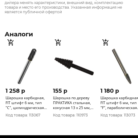
дилера менять характеристики, внешний вид, комплектацию
товара и место его производства. Указанная информация не
является публичной офертой
Аналоги
1 258 p
155 p
1 180 p
Шарошка карбидная,
Шарошка по дереву
Шарошка карбидная
FIT штифт 6 мм, тип
ПРАКТИКА стальная,
FIT штифт 6 мм, тип
"С", цилиндрическая
конусная 13 х 25 мм,
"F", параболическая
закругленная 8х20х65
хвост 6 мм, блистер
8х18х63 мм 36617
Код товара: 113067
Код товара: 110973
Код товара: 113073
мм 36608
648-359