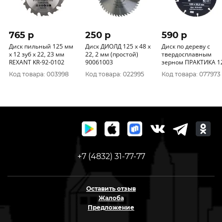
765 p
250 p
590 p
Диск пильный 125 мм
Диск ДИОЛД 125 х 48 х
Диск по дереву с
х 12 зуб х 22, 23 мм
22, 2 мм (простой)
твердосплавным
REXANT KR-92-0102
90061003
зерном ПРАКТИКА 1
х 22 мм для УШМ 91
Код товара: 003998
Код товара: 022995
Код товара: 077973
027
+7 (4832) 31-77-77
Оставить отзыв
Жалоба
Предложение