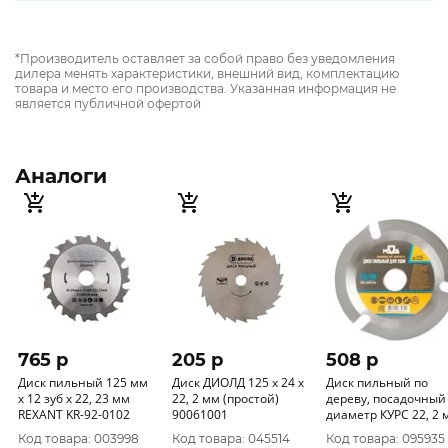
*Производитель оставляет за собой право без уведомления
дилера менять характеристики, внешний вид, комплектацию
товара и место его производства. Указанная информация не
является публичной офертой
Аналоги
765 p
205 p
508 p
Диск пильный 125 мм
Диск ДИОЛД 125 x 24 x
Диск пильный по
х 12 зуб х 22, 23 мм
22, 2 мм (простой)
дереву, посадочный
REXANT KR-92-0102
90061001
диаметр КУРС 22, 2 
3 зуба с карбидным
Код товара: 003998
Код товара: 045514
Код товара: 095935
вставками, 125 мм