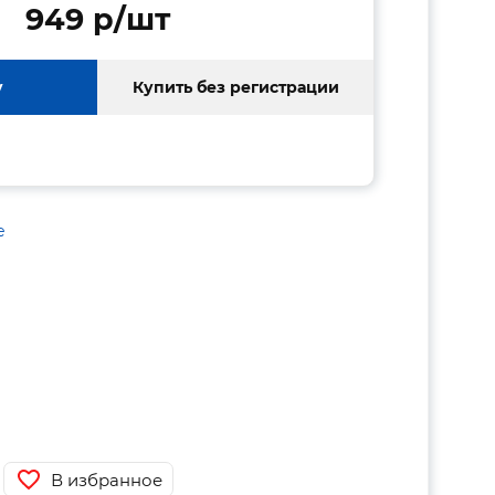
949 p/шт
у
Купить без регистрации
е
В избранное