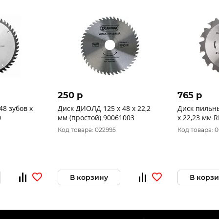
250 p
765 p
48 зубов х
Диск ДИОЛД 125 х 48 х 22,2
Диск пильны
0
мм (простой) 90061003
х 22,23 мм 
Код товара: 022995
Код товара: 
В корзину
В корз