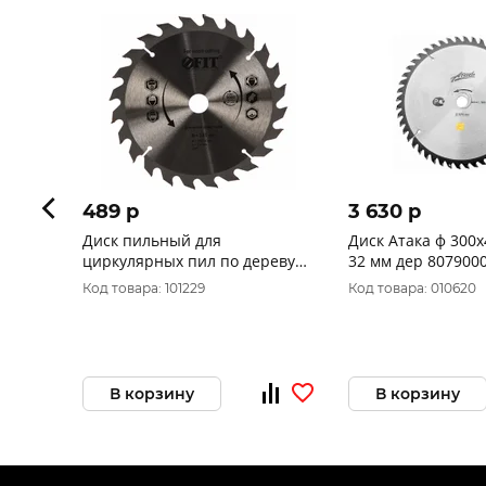
489 p
3 630 p
Диск пильный для
Диск Атака ф 300х
циркулярных пил по дереву
32 мм дер 807900
FIT 185 х 20/16 х 24T 37738
Код товара: 101229
Код товара: 010620
В корзину
В корзину