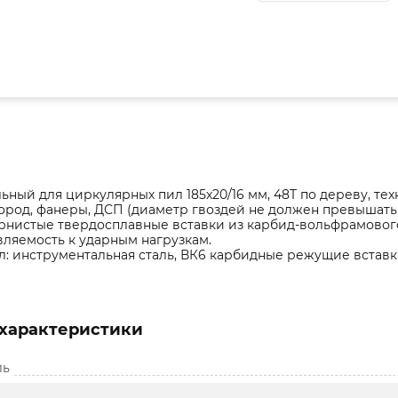
ьный для циркулярных пил 185x20/16 мм, 48T по дереву, тех
ород, фанеры, ДСП (диаметр гвоздей не должен превышать 
рнистые твердосплавные вставки из карбид-вольфрамовог
ляемость к ударным нагрузкам.
: инструментальная сталь, ВК6 карбидные режущие вставк
характеристики
ль