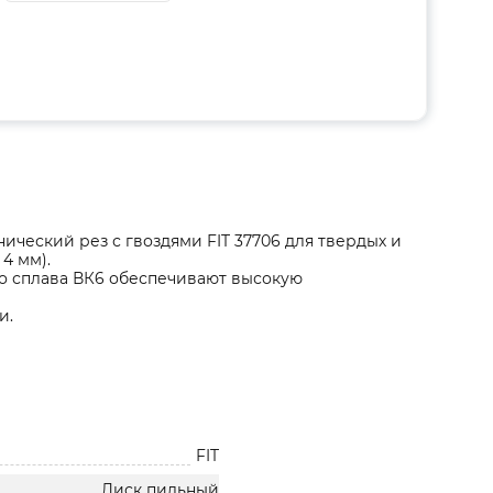
нический рез с гвоздями FIT 37706 для твердых и
4 мм).
о сплава ВК6 обеспечивают высокую
и.
FIT
Диск пильный