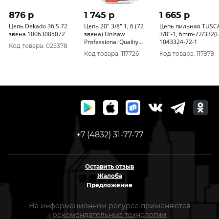
876 p
1 745 p
1 665 p
Цепь Dekado 36 S 72
Цепь 20" 3/8" 1, 6 (72
Цепь пильная TUSC
звена 10063085072
звена) Unisaw
3/8"-1, 6mm-72/332(
Professional Quality
1043324-72-1
Код товара: 025378
SD6C72DL
Код товара: 117726
Код товара: 117979
+7 (4832) 31-77-77
Оставить отзыв
Жалоба
Предложение
На информационном ресурсе применяются
рекомендательные технологии