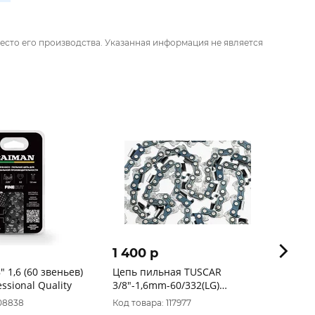
есто его производства. Указанная информация не является
1 400 p
1 67
" 1,6 (60 звеньев)
Цепь пильная TUSCAR
Цепь R
ssional Quality
3/8"-1,6mm-60/332(LG)
1,6-60
1043324-60-1
006-0
108838
Код товара: 117977
Код то