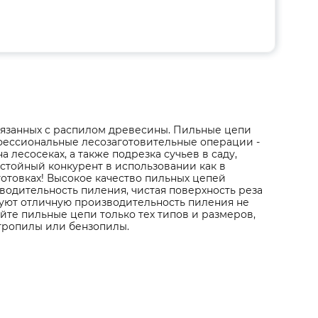
вязанных с распилом древесины. Пильные цепи
ессиональные лесозаготовительные операции -
а лесосеках, а также подрезка сучьев в саду,
стойный конкурент в использовании как в
готовках! Высокое качество пильных цепей
водительность пиления, чистая поверхность реза
уют отличную производительность пиления не
йте пильные цепи только тех типов и размеров,
тропилы или бензопилы.