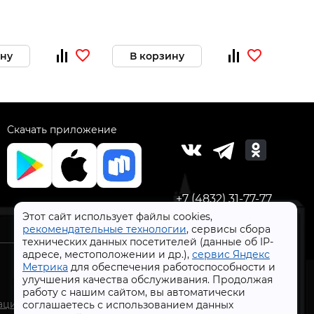
ину
В корзину
В 
Скачать приложение
+7 (4832) 31-77-77
Этот сайт использует файлы cookies,
рекомендательные технологии
, сервисы сбора
технических данных посетителей (данные об IP-
адресе, местоположении и др.),
сервис Яндекс
Метрика
для обеспечения работоспособности и
улучшения качества обслуживания. Продолжая
работу с нашим сайтом, вы автоматически
СтройлоН 1998-2026 г.
ации
соглашаетесь с использованием данных
Публичная оферта