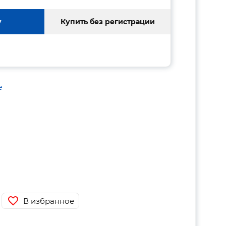
у
Купить без регистрации
е
В избранное