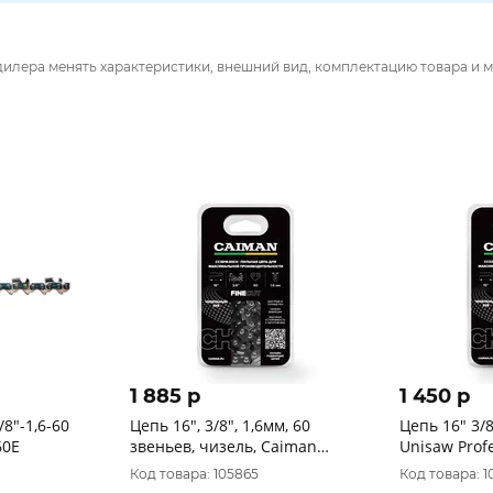
дилера менять характеристики, внешний вид, комплектацию товара и м
1 885 p
1 450 p
8"-1,6-60
Цепь 16", 3/8", 1,6мм, 60
Цепь 16" 3/8
60E
звеньев, чизель, Caiman
Unisaw Profe
CC3816-60CH
Код товара: 105865
Код товара: 