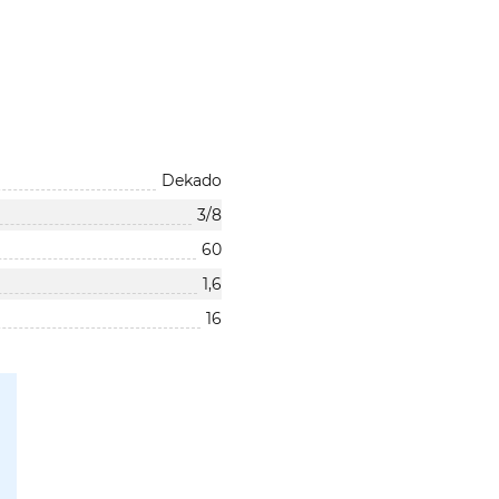
Dekado
3/8
60
1,6
16