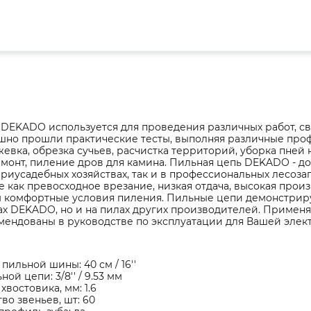
 DEKADO используется для проведения различных работ, с
но прошли практические тесты, выполняя различные проф
жевка, обрезка сучьев, расчистка территорий, уборка пней н
монт, пиление дров для камина. Пильная цепь DEKADO - до
риусадебных хозяйствах, так и в профессиональных лесоза
 как превосходное врезание, низкая отдача, высокая произ
м комфортные условия пиления. Пильные цепи демонстрир
ах DEKADO, но и на пилах других производителей. Применя
мендованы в руководстве по эксплуатации для Вашей элек
пильной шины: 40 см / 16''
ой цепи: 3/8'' / 9.53 мм
хвостовика, мм: 1.6
во звеньев, шт: 60