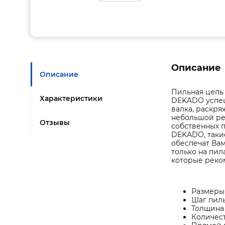
Описание
Описание
Пильная цепь
Характеристики
DEKADO успеш
валка, раскря
небольшой ре
Отзывы
собственных п
DEKADO, такие
обеспечат Ва
только на пил
которые реко
Размеры 
Шаг пильн
Толщина 
Количест