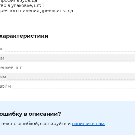
рофиль зуба: да
во в упаковке, шт: 1
речного пиления древесины: да
характеристики
ль
йм
еньев, шт
 мм
 дюйм
ошибку в описании?
текст с ошибкой, скопируйте и
напишите нам.