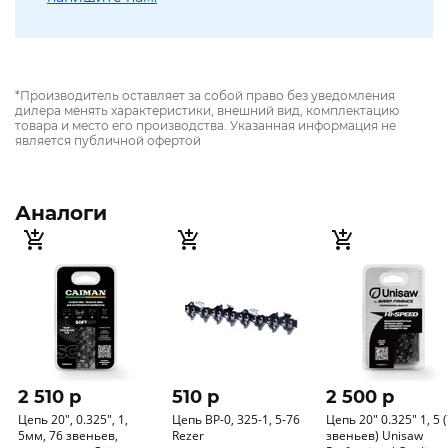
*Производитель оставляет за собой право без уведомления
дилера менять характеристики, внешний вид, комплектацию
товара и место его производства. Указанная информация не
является публичной офертой
Аналоги
2 510 p
510 p
2 500 p
Цепь 20", 0.325", 1,
Цепь ВP-0, 325-1, 5-76
Цепь 20" 0.325" 1, 5 
5мм, 76 звеньев,
Rezer
звеньев) Unisaw