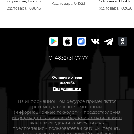
получизель, Caiman
Professional Quality
Код товара: 011523
CC32515-76SC
SG5C76DL
Код товара: 108845
Код товара: 102626
+7 (4832) 31-77-77
Оставить отзыв
Жалоба
Предложение
На информационном ресурсе применяются
рекомендательные технологии
(информационные технологии предоставления
информации на основе сбора, систематизации и
анализа сведений, относящихся к
предпочтениям пользователей сети «Интернет»,
находящихся на территории Российской