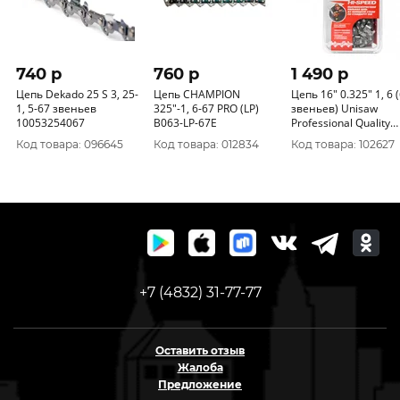
740 p
760 p
1 490 p
Цепь Dekado 25 S 3, 25-
Цепь CHAMPION
Цепь 16" 0.325" 1, 6 
1, 5-67 звеньев
325"-1, 6-67 PRO (LP)
звеньев) Unisaw
10053254067
B063-LP-67E
Professional Quality
SG6C67DL
Код товара: 096645
Код товара: 012834
Код товара: 102627
+7 (4832) 31-77-77
Оставить отзыв
Жалоба
Предложение