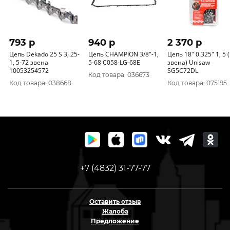
793 p
940 p
2 370 p
Цепь Dekado 25 S 3, 25-
Цепь CHAMPION 3/8"-1,
Цепь 18" 0.325" 1, 5 
1, 5-72 звена
5-68 С058-LG-68E
звена) Unisaw
10053254572
SG5C72DL
Код товара: 036673
Код товара: 038668
Код товара: 075195
+7 (4832) 31-77-77
Оставить отзыв
Жалоба
Предложение