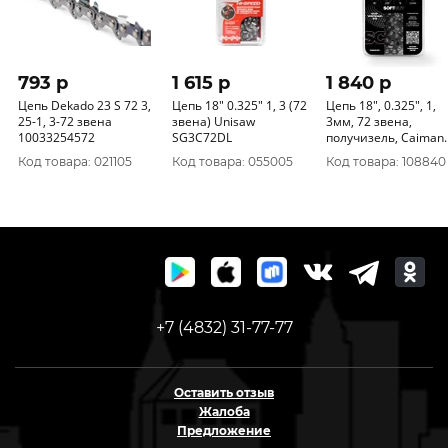
793 p
1 615 p
1 840 p
Цепь Dekado 23 S 72 3,
Цепь 18" 0.325" 1, 3 (72
Цепь 18", 0.325", 1,
25-1, 3-72 звена
звена) Unisaw
3мм, 72 звена,
10033254572
SG3C72DL
получизель, Caiman
CC32513-72SC
Код товара: 021105
Код товара: 055005
Код товара: 108840
+7 (4832) 31-77-77
Оставить отзыв
Жалоба
Предложение