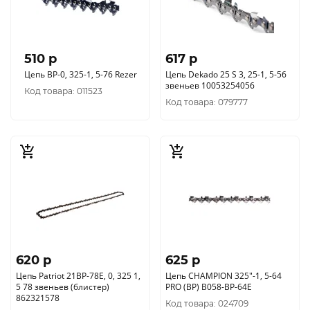
510 p
617 p
Цепь ВP-0, 325-1, 5-76 Rezer
Цепь Dekado 25 S 3, 25-1, 5-56
звеньев 10053254056
Код товара: 011523
Код товара: 079777
620 p
625 p
Цепь Patriot 21BP-78E, 0, 325 1,
Цепь CHAMPION 325"-1, 5-64
5 78 звеньев (блистер)
PRO (BP) В058-BP-64E
862321578
Код товара: 024709