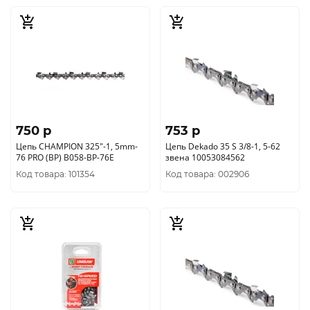
750 p
753 p
Цепь CHAMPION 325"-1, 5mm-
Цепь Dekado 35 S 3/8-1, 5-62
76 PRO (BP) B058-BP-76E
звена 10053084562
Код товара: 101354
Код товара: 002906