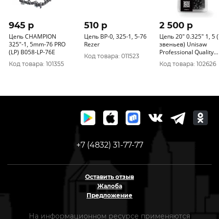
945 p
510 p
2 500 p
Цепь CHAMPION
Цепь ВP-0, 325-1, 5-76
Цепь 20" 0.325" 1, 5 
325"-1, 5mm-76 PRO
Rezer
звеньев) Unisaw
(LP) B058-LP-76E
Professional Quality
Код товара: 011523
SG5C76DL
Код товара: 101355
Код товара: 102626
+7 (4832) 31-77-77
Оставить отзыв
Жалоба
Предложение
На информационном ресурсе применяются