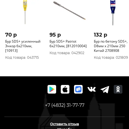
70 p
95 p
132 p
Бур SDS+ усиленный
Бур SDS+ Patriot
Бур по бетону SDS+,
Энкор 6x210мм,
6x210мм, [812010004]
D8мм х 210мм 250
[10913]
Китай 2708908
Код товара: 042902
Код товара: 043715
Код товара: 021809
+7 (4832) 31-77-77
Оставить отзыв