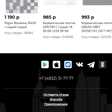
1 190 p
985 p
993 p
Pegas Мозаика 30х30
Керамическая плитка
Керамическая плит
т.серый+серый
АРАГОН С Серый 18-
GRAZIA GREY
00-06-1239 30*60
505581101 (20.1*40.
Код товара: 118984
Код товара: 048566
Код товара: 023236
+7 (4832) 31-77-77
Оставить отзыв
Жалоба
Предложение