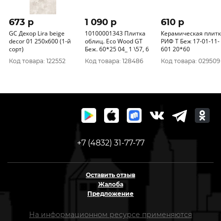
673 p
1 090 p
610 p
GC Декор Lira beige
10100001343 Плитка
Керамическая плит
decor 01 250х600 (1-й
облиц. Eco Wood GT
РИФ Т Беж 17-01-11-
сорт)
Беж. 60*25 04_ 1 \57, 6
601 20*60
Код товара: 122552
Код товара: 128486
Код товара: 029509
+7 (4832) 31-77-77
Оставить отзыв
Жалоба
Предложение
На информационном ресурсе применяются