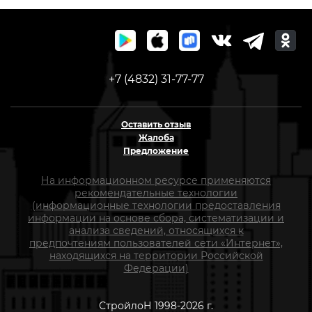
+7 (4832) 31-77-77
Оставить отзыв
Жалоба
Предложение
На информационном ресурсе применяются
рекомендательные технологии
(информационные технологии предоставления
информации на основе сбора, систематизации и
анализа сведений, относящихся к
предпочтениям пользователей сети «Интернет»,
находящихся на территории Российской
Федерации)
СтройлоН 1998-2026 г.