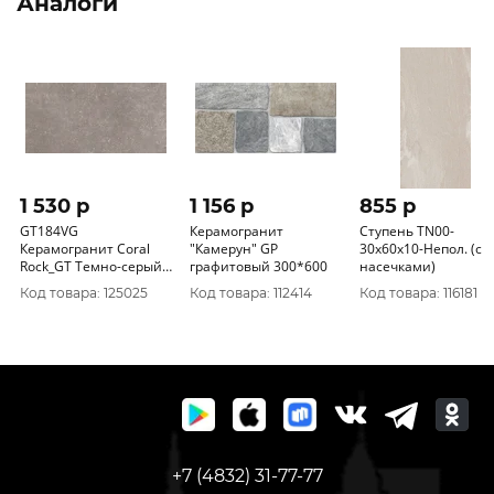
Аналоги
1 530 p
1 156 p
855 p
GT184VG
Керамогранит
Ступень TN00-
Керамогранит Coral
"Камерун" GP
30x60x10-Непол. (с
Rock_GT Темно-серый
графитовый 300*600
насечками)
30x60 _ 1\58, 32
Код товара: 125025
Код товара: 112414
Код товара: 116181
+7 (4832) 31-77-77