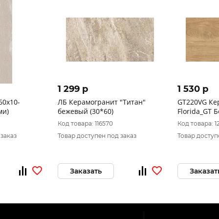
1 299 p
1 530 p
60x10-
ЛБ Керамогранит "Титан"
GT220VG Ке
ми)
бежевый (30*60)
Код товара: 116570
Код товара: 1
 заказ
Товар доступен под заказ
Товар доступ
Заказать
Заказат