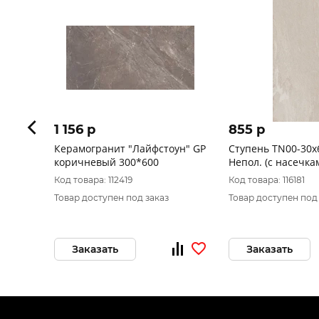
1 156 p
855 p
Керамогранит "Лайфстоун" GP
Ступень TN00-30x
коричневый 300*600
Непол. (с насечка
Код товара: 112419
Код товара: 116181
Товар доступен под заказ
Товар доступен под
Заказать
Заказать