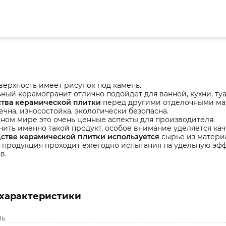
верхность имеет рисунок под камень.
ьный керамогранит отлично подойдет для ванной, кухни, ту
тва керамической плитки
перед другими отделочными ма
ечна, износостойка, экологически безопасна.
ном мире это очень ценные аспекты для производителя.
чить именно такой продукт, особое внимание уделяется кач
стве керамической плитки используется
сырье из матери
я продукция проходит ежегодно испытания на удельную эф
в.
характеристики
ль