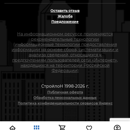
Оставить отзыв
Жалоба
Предложение
На информационном ресурсе применяются
рекомендательные технологии
(информационные технологии предоставления
информации на основе сбора, систематизации и
анализа сведений, относящихся к
предпочтениям пользователей сети «Интернет»,
находящихся на территории Российской
Федерации)
СтройлоН 1998-2026 г.
Публичная оферта
Обработка персональных данных
Политика конфиденциальности сервисов Яндекс