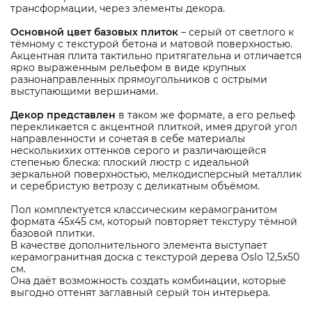
трансформации, через элементы декора.
Основной цвет базовых плиток
– серый от светлого к
тёмному с текстурой бетона и матовой поверхностью.
Акцентная плита тактильно притягательна и отличается
ярко выраженным рельефом в виде крупных
разнонаправленных прямоугольников с острыми
выступающими вершинами.
Декор представлен
в таком же формате, а его рельеф
перекликается с акцентной плиткой, имея другой угол
направленности и сочетая в себе материалы
несколькихих оттенков серого и различающейся
степенью блеска: плоский люстр с идеальной
зеркальной поверхностью, мелкодисперсный металлик
и серебристую ветрозу с деликатным объёмом.
Пол комплектуется классическим керамогранитом
формата 45х45 см, который повторяет текстуру тёмной
базовой плитки.
В качестве дополнительного элемента выступает
керамогранитная доска с текстурой дерева Oslo 12,5х50
см.
Она даёт возможность создать комбинации, которые
выгодно оттенят заглавный серый тон интерьера.