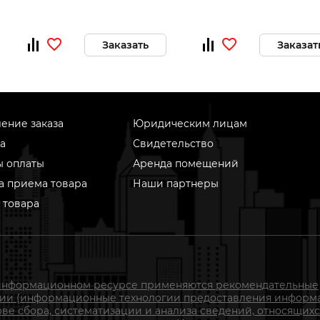
Заказать
Заказат
ение заказа
Юридическим лицам
а
Свидетельство
ы оплаты
Аренда помещений
а приема товара
Наши партнеры
 товара
информационном ресурсе применяются рекомендательные
гии (информационные технологии предоставления информ
ове сбора, систематизации и анализа сведений, относящихс