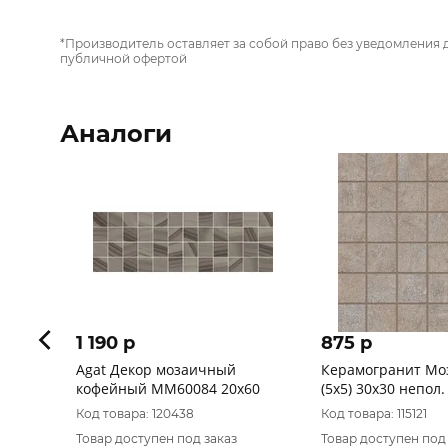
*Производитель оставляет за собой право без уведомления 
публичной офертой
Аналоги
1 190 p
875 p
Agat Декор мозаичный
Керамогранит Мо
кофейный MM60084 20х60
(5х5) 30x30 непол.
характеристики)
Код товара: 120438
Код товара: 115121
Товар доступен под заказ
Товар доступен под