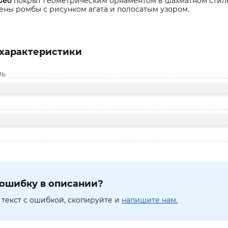
Geo
покрыт геометрическим орнаментом в шахматном стиле,
ны ромбы с рисунком агата и полосатым узором.
характеристики
ль
ошибку в описании?
текст с ошибкой, скопируйте и
напишите нам.