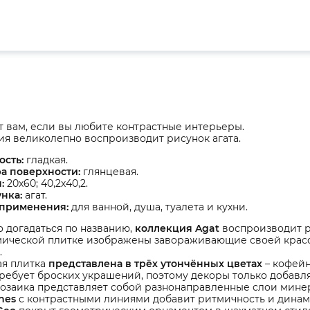
 вам, если вы любите контрастные интерьеры.
я великолепно воспроизводит рисунок агата.
ость:
гладкая.
ра поверхности:
глянцевая.
:
20х60; 40,2х40,2.
нка:
агат.
 применения:
для ванной, душа, туалета и кухни.
о догадаться по названию,
коллекция Agat
воспроизводит р
мической плитке изображены завораживающие своей крас
.
я плитка
представлена в трёх утончённых цветах
– кофейн
требует броских украшений, поэтому декоры только добав
озаика представляет собой разнонаправленные слои мине
nes
с контрастными линиями добавит ритмичность и динам