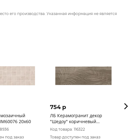
есто его производства. Указанная информация не является
754 p
1 190
р мозаичный
ЛБ Керамогранит декор
Agat 
M60076 20х60
"Шедоу" коричневый
20х60
(200*600)
18936
Код товара: 116322
Код то
ен под заказ
Товар доступен под заказ
Товар 