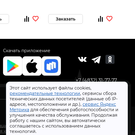
ь
Заказать
За
Скачать приложение
+7 (4832) 31-77-77
Этот сайт использует файлы cookies,
рекомендательные технологии
, сервисы сбора
технических данных посетителей (данные об IP-
адресе, местоположении и др.),
сервис Яндекс
Метрика
для обеспечения работоспособности и
улучшения качества обслуживания. Продолжая
работу с нашим сайтом, вы автоматически
СтройлоН 1998-2026 г.
ации
соглашаетесь с использованием данных
Публичная оферта
я к
технологий.
Обработка персональных данных