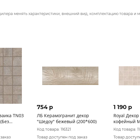
дилера менять характеристики, внешний вид, комплектацию товара и м
754 p
1 190 p
заика TN03
ЛБ Керамогранит декор
Royal Деко
 (Без
"Шедоу" бежевый (200*600)
кофейный M
Код товара: 116321
Код товара: 1
 заказ
Товар доступен под заказ
Товар доступ