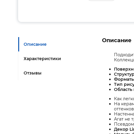
Описание
Описание
Подходит
Характеристики
Коллекци
Поверхн
Отзывы
Структу
Форматы
Тип рису
Область
Как легк
На кера
оттенков
Настенна
Агат не 
Псевдом
Декор Li