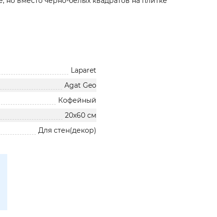
 но вместо чёрно-белых квадратов на плитке
Laparet
Agat Geo
Кофейный
20х60 см
Для стен(декор)