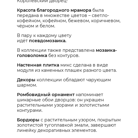
Королевский дворец!
Красота благородного мрамора
была
передана в множестве цветов – светло-
кофейном, кофейном, бежевом, коричневом,
чёрном и белом.
В пару к каждому цвету
идёт
псевдомозаика.
В коллекции также представлена
мозаика-
головоломка
без контуров.
Настенная плитка
микс сделана в виде
модуля из каменных плашек разного цвета.
Декоры
коллекции обладают чарующим
шармом.
Ромбовидный орнамент
напоминает
шикарные обои дворцов: он украшен
растительными узорами и золотистыми
контурами.
Бордюры
с растительным узором, покрытым
золотистой тугоплавкой эмали, завершают
линейку декоративных элементов.