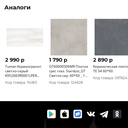
Аналоги
2 990 p
1 790 p
2 890 p
Tuman Керамогранит
GT60600506MR Плитка
Керамическая плит
светло-серый
грес глаз. Stardust_GT
TE 04 60*60
K952683R0001LPER
Светло-сер. 60*60 _ 1
Код товара: 097624
60х120
\43, 2
Код товара: 114183
Код товара: 124828