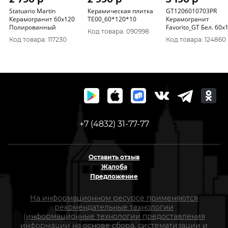
Statuario Martin
Керамическая плитка
GT1206010703PR
Керамогранит 60х120
TE00_60*120*10
Керамогранит
Полированный
Favorito_GT Бел. 60x
Код товара: 090998
полир._ 1\46, 08
Код товара: 117230
Код товара: 124860
+7 (4832) 31-77-77
Оставить отзыв
Жалоба
Предложение
На информационном ресурсе применяются
рекомендательные технологии
(информационные технологии предоставления
информации на основе сбора, систематизации и