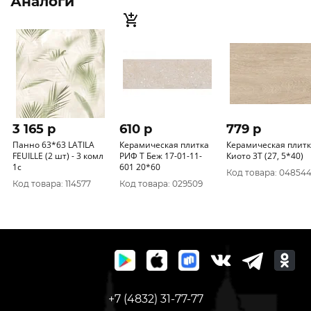
Аналоги
3 165 p
610 p
779 p
Панно 63*63 LATILA
Керамическая плитка
Керамическая плит
FEUILLE (2 шт) - 3 комл
РИФ Т Беж 17-01-11-
Киото 3Т (27, 5*40)
1с
601 20*60
Код товара: 04854
Код товара: 114577
Код товара: 029509
+7 (4832) 31-77-77