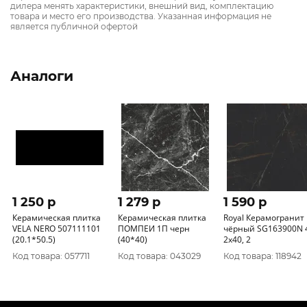
дилера менять характеристики, внешний вид, комплектацию
товара и место его производства. Указанная информация не
является публичной офертой
Аналоги
1 250 p
1 279 p
1 590 p
Керамическая плитка
Керамическая плитка
Royal Керамогранит
VELA NERO 507111101
ПОМПЕИ 1П черн
чёрный SG163900N 
(20.1*50.5)
(40*40)
2х40, 2
Код товара: 057711
Код товара: 043029
Код товара: 118942