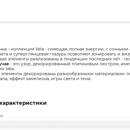
нка – коллекция Vela - сияющая, полная энергии, с сочными
вета и суперглянцевая глазурь позволяют зонировать и виз
ые элементы реализованы в тенденции последних лет - гео
учае
- это узор, декорированный платиновым люстром, имен
и Vela.
 элементы декорированы разнообразными материалами: лю
ла, эффект хамелеона, игры света и тени.
характеристики
ль