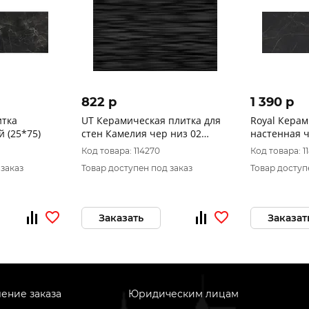
822 p
1 390 p
итка
UT Керамическая плитка для
Royal Керам
 (25*75)
стен Камелия чер низ 02
настенная 
250х400 (1-й сорт)
20х60
Код товара: 114270
Код товара: 1
 заказ
Товар доступен под заказ
Товар доступ
Заказать
Заказат
ение заказа
Юридическим лицам