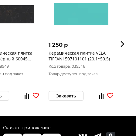
1 250 p
1 39
ическая плитка
Керамическая плитка VELA
Sigma
чёрный 60045
TIFFANI 507101101 (20.1*50.5)
насте
463 2
18949
Код товара: 039546
Код то
ен под заказ
Товар доступен под заказ
Товар 
ь
Заказать
За
Скачать приложение