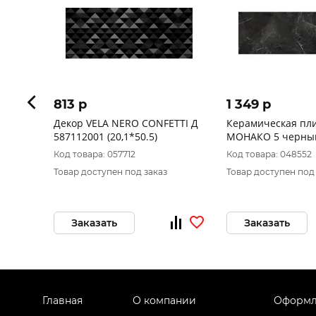
813 p
1 349 p
Декор VELA NERO CONFETTI Д
Керамическая пл
587112001 (20,1*50.5)
МОНАКО 5 черный
Код товара: 057712
Код товара: 048552
Товар доступен под заказ
Товар доступен под
Заказать
Заказать
Главная
О компании
Оформл