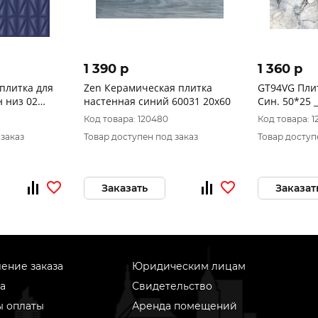
1 390 p
1 360 p
плитка для
Zen Керамическая плитка
GT94VG Плит
н низ 02
настенная синий 60031 20х60
Син. 50*25 _
Код товара: 120480
Код товара: 1
 заказ
Товар доступен под заказ
Товар доступ
Заказать
Заказат
ение заказа
Юридическим лицам
а
Свидетельство
ы оплаты
Аренда помещений