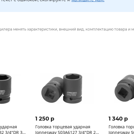
дилера менять характеристики, внешний вид, комплектацию товара и м
1 250 p
1 340 p
 ударная
Головка торцевая ударная
Головка тор
32 3/4"DR 32
Jonnesway S03A6127 3/4"DR 27
Jonnesway S