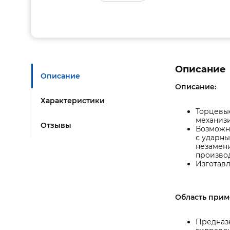
Описание
Описание
Описание:
Характеристики
Торцевые
механиз
Отзывы
Возможно
с ударн
незамен
производ
Изготавл
Область прим
Предназ