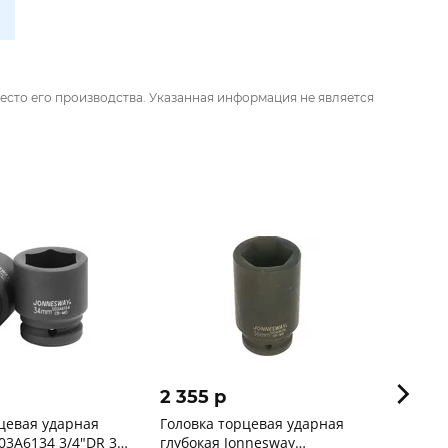
есто его производства. Указанная информация не является
2 355 p
2 00
цевая ударная
Головка торцевая ударная
Голов
03A6134 3/4"DR 34
глубокая Jonnesway
глубо