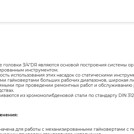
 головки 3/4"DR являются основой построения системы ор
ированным инструментом.
сть использования этих насадок со статическими инструм
ыми гайковертами больших рабочих диапазонов, широкая л
имыми при проведении ремонтных работ и обслуживанию 
ствах.
иваются из хромомолибденовой стали по стандарту DIN 312
енения:
начена для работы с механизированными гайковертами с п