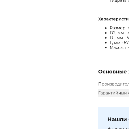
гидравл
Характеристи
Размер, 
D2, мм - 
D1, мм - 
L, мм - 57
Масса, г 
Основные 
Производите
Гарантийный 
Нашли 
Выделите 