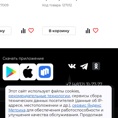
S03AD6136 3/4"DR 36 мм
S03AD
27009
Код товара: 127012
Код то
ину
В корзину
В 
Скачать приложение
+7 (4832) 31-77-77
Этот сайт использует файлы cookies,
рекомендательные технологии
, сервисы сбора
технических данных посетителей (данные об IP-
адресе, местоположении и др.),
сервис Яндекс
Метрика
для обеспечения работоспособности и
улучшения качества обслуживания. Продолжая