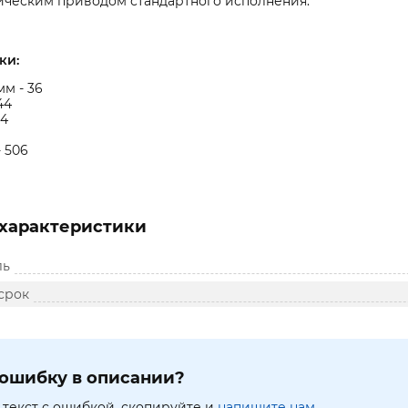
ическим приводом стандартного исполнения.
ки:
мм - 36
44
54
- 506
характеристики
ль
срок
ошибку в описании?
текст с ошибкой, скопируйте и
напишите нам.