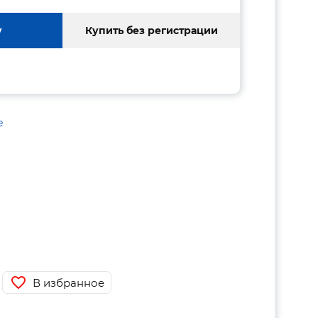
у
Купить без регистрации
е
В избранное