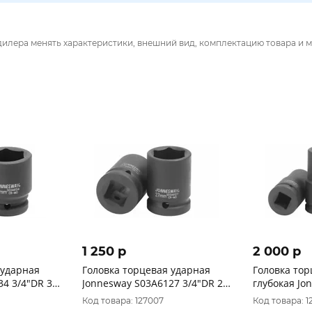
дилера менять характеристики, внешний вид, комплектацию товара и м
1 250 p
2 000 p
 ударная
Головка торцевая ударная
Головка тор
34 3/4"DR 34
Jonnesway S03A6127 3/4"DR 27
глубокая Jo
мм
S03AD6124 3
Код товара: 127007
Код товара: 1