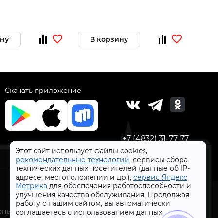
ину
В корзину
В 
Скачать приложение
+7 (4832) 31-77-77
Этот сайт использует файлы cookies,
рекомендательные технологии
, сервисы сбора
технических данных посетителей (данные об IP-
адресе, местоположении и др.),
сервис Яндекс
Метрика
для обеспечения работоспособности и
улучшения качества обслуживания. Продолжая
работу с нашим сайтом, вы автоматически
СтройлоН 1998-2026 г.
ации
соглашаетесь с использованием данных
Публичная оферта