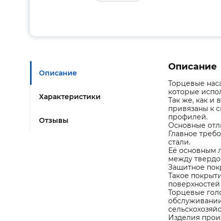
Описание
Описание
Торцевые наса
которые испо
Характеристики
Так же, как и
привязаны к 
профилей.
Отзывы
Основные отли
Главное треб
стали.
Её основным 
между твердо
Защитное пок
Такое покрыт
поверхностей 
Торцевые гол
обслуживании
сельскохозяйс
Изделия произ