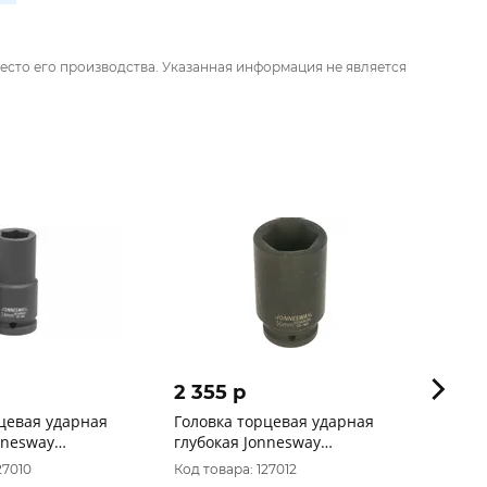
есто его производства. Указанная информация не является
2 355 p
2 96
цевая ударная
Головка торцевая ударная
Голов
nnesway
глубокая Jonnesway
глубо
/4"DR 24 мм
S03AD6136 3/4"DR 36 мм
S03AD
27010
Код товара: 127012
Код то