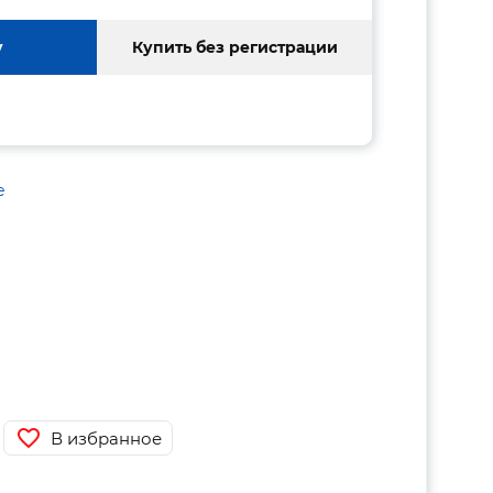
у
Купить без регистрации
е
В избранное