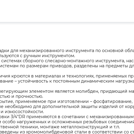
дки для механизированного инструмента по основной обла
льзуются с ручным инструментом.
 в системах сборного слесарно-монтажного инструмента, н
системам по размерам приводов, разделены на предметы д
чия кроются в материалах и технологиях, применяемых пр
ование – устойчивость к постоянным динамическим нагрузк
легирующим элементом является молибден, придающий ма
стью и прочностью.
рытие, применяемое при изготовлении – фосфатирование, 
ие необходимо для дополнительной защиты изделий от кор
и износостойкости.
овки 3/4"DR применяются в сочетании с механизированны
 особо нагруженных и осложненных резьбовых соединений
твенной техники, монтаже металлоконструкций и т.п.
ведены из хромомолибденовой стали в соответствии со ст