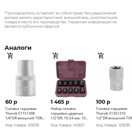
*Производитель оставляет за собой право без уведомления
дилера менять характеристики, внешний вид, комплектацию
товара и место его производства. Указанная информация не
является публичной офертой
Аналоги
60 p
1 465 p
100 p
Головка торцевая
Набор головок
Головка торцевая
Thorvik S11S1308
торцевых ударных
Thorvik S13S1310
1/4"DR внешний TORX
1/2"DR, 10-24 мм, 10
1/2"DR внешний TO
Е8
предметов-1
Е10
Код товара: 129293
Код товара: 143821
Код товара: 129295
S23S1110S