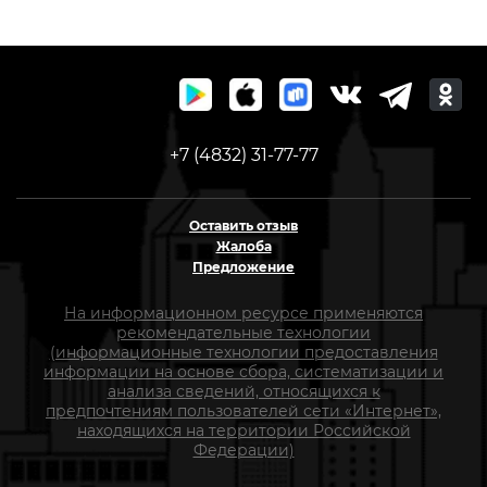
+7 (4832) 31-77-77
Оставить отзыв
Жалоба
Предложение
На информационном ресурсе применяются
рекомендательные технологии
(информационные технологии предоставления
информации на основе сбора, систематизации и
анализа сведений, относящихся к
предпочтениям пользователей сети «Интернет»,
находящихся на территории Российской
Федерации)