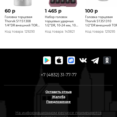
60 p
1 465 p
100 p
Головка торцевая
Набор головок
Головка торцевая
Thorvik S11S1308
торцевых ударных
Thorvik S13S1310
1/4"DR внешний TORX
1/2"DR, 10-24 мм, 10
1/2"DR внешний TO
Е8
предметов-1
Е10
Код товара: 129293
Код товара: 143821
Код товара: 129295
S23S1110S
+7 (4832) 31-77-77
Оставить отзыв
Жалоба
Предложение
На информационном ресурсе применяются