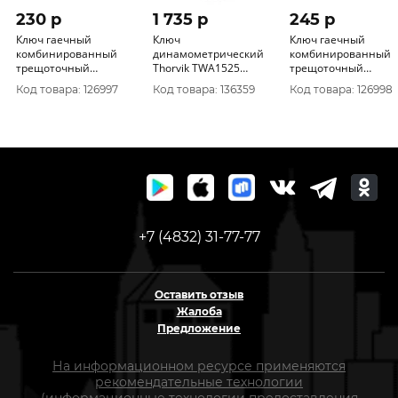
230 p
1 735 p
245 p
Ключ гаечный
Ключ
Ключ гаечный
комбинированный
динамометрический
комбинированный
трещоточный
Thorvik TWA1525
трещоточный
короткий Thorvik
1/4"DR 5-25 Нм 054344
короткий Thorvik
Код товара: 126997
Код товара: 136359
Код товара: 126998
CSRW12 12 мм
CSRW13 13 мм
+7 (4832) 31-77-77
Оставить отзыв
Жалоба
Предложение
На информационном ресурсе применяются
рекомендательные технологии