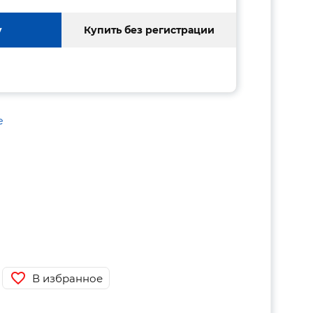
у
Купить без регистрации
е
В избранное