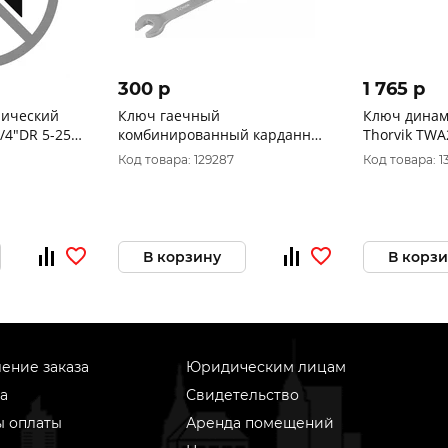
300 p
1 765 p
ический
Ключ гаечный
Ключ динам
/4"DR 5-25
комбинированный карданный
Thorvik TWA
Thorvik CSW12 12 мм
110 Нм 0543
Код товара: 129287
Код товара: 1
В корзину
В корз
ение заказа
Юридическим лицам
а
Свидетельство
ы оплаты
Аренда помещений