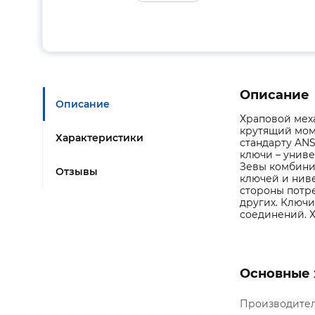
Описание
Описание
Храповой мех
крутящий мом
Характеристики
стандарту AN
ключи – унив
Зевы комбини
Отзывы
ключей и нив
стороны потр
других. Ключ
соединений. Хар
Основные 
Производите