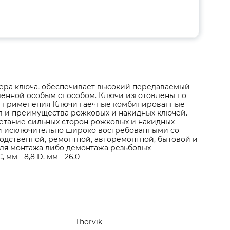
мера ключа, обеспечивает высокий передаваемый
ленной особым способом. Ключи изготовлены по
ть применения Ключи гаечные комбинированные
л и преимущества рожковых и накидных ключей.
тание сильных сторон рожковых и накидных
и исключительно широко востребованными со
одственной, ремонтной, авторемонтной, бытовой и
для монтажа либо демонтажа резьбовых
, мм - 8,8 D, мм - 26,0
Thorvik