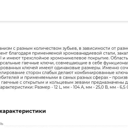
анизм с разным количеством зубьев, в зависимости от раз
ент благодаря применяемой хромованадиевой стали, зака
SI и имеют трехслойное хромоникелевое покрытие. Облас
ерсальные гаечные ключи, совмещающие в себе функциона
рованных ключей имеют одинаковые размеры. Именно соче
елирование сторон слабых делают комбинированные ключ
ебителей и применяемыми в самых разных сферах – произв
и гаечные с открытым и кольцевым зевами предназначены 
актеристики: Размер - 12 L, мм - 104 А, мм - 25,0 В, мм - 6,5 С
характеристики
ль