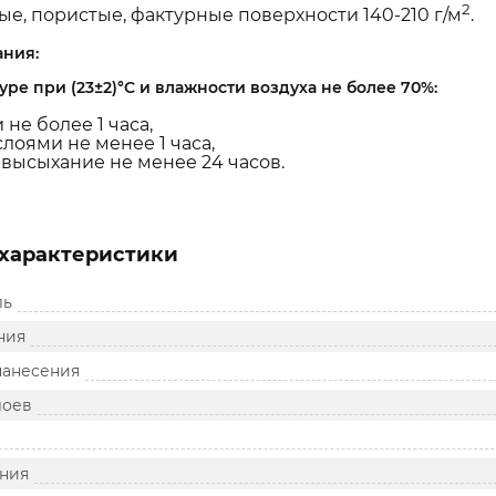
2
ые, пористые, фактурные поверхности 140-210 г/м
.
ния:
ре при (23±2)°С и влажности воздуха не более 70%:
 не более 1 часа,
лоями не менее 1 часа,
высыхание не менее 24 часов.
характеристики
ль
ния
нанесения
лоев
ния